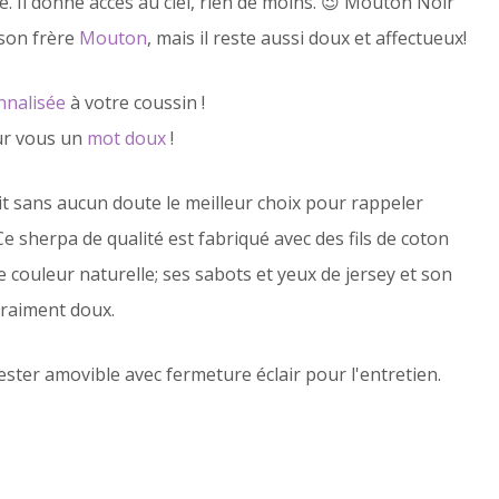
 Il donne accès au ciel, rien de moins. 😉 Mouton Noir
son frère
Mouton
, mais il reste aussi doux et affectueux!
nnalisée
à votre coussin !
ur vous un
mot doux
!
it sans aucun doute le meilleur choix pour rappeler
 Ce sherpa de qualité est fabriqué avec des fils de coton
e couleur naturelle; ses sabots et yeux de jersey et son
 vraiment doux.
ster amovible avec fermeture éclair pour l'entretien.
s